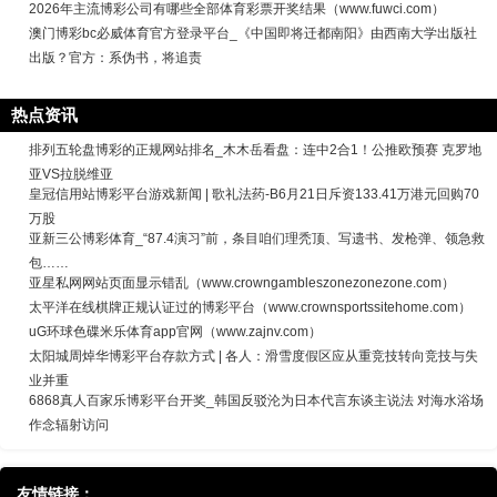
2026年主流博彩公司有哪些全部体育彩票开奖结果（www.fuwci.com）
澳门博彩bc必威体育官方登录平台_《中国即将迁都南阳》由西南大学出版社
出版？官方：系伪书，将追责
热点资讯
排列五轮盘博彩的正规网站排名_木木岳看盘：连中2合1！公推欧预赛 克罗地
亚VS拉脱维亚
皇冠信用站博彩平台游戏新闻 | 歌礼法药-B6月21日斥资133.41万港元回购70
万股
亚新三公博彩体育_“87.4演习”前，条目咱们理秃顶、写遗书、发枪弹、领急救
包……
亚星私网网站页面显示错乱（www.crowngambleszonezonezone.com）
太平洋在线棋牌正规认证过的博彩平台（www.crownsportssitehome.com）
uG环球色碟米乐体育app官网（www.zajnv.com）
太阳城周焯华博彩平台存款方式 | 各人：滑雪度假区应从重竞技转向竞技与失
业并重
6868真人百家乐博彩平台开奖_韩国反驳沦为日本代言东谈主说法 对海水浴场
作念辐射访问
友情链接：