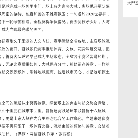
大部
着足球完成一场邻里串门。场上各为家乡大喊，离场抛开军队隔
周密的接待、包容和善的不雅赛氛围；一句邀约2026世界杯，
盼下一轮绿茵相遇。全程莫得争执偏见，褪去竞技矛头后，人与
，成为当晚最亮眼的画面。
鲁超赛耐久千里淀的人文内核。赛事障翳全省各地，主客场轮流
气质的窗口。聊城依托赛事推动体育、文旅、花费深度交融，把
台，善待客队球迷早已成为主场常态。全省各个赛区皆是如斯，
市，无论比赛后果如何，大喊保有分寸，相处留存善意，一样的
技起义仅仅载体，消解地域距离、拉近城市民心，才是这项原土
市之间的疏通从来莫得输赢。绿茵场上的奔走与起义终会斥逐，
长久千里淀在城市来回里。皆鲁超赛以足球串联皆鲁十六座城
血，更是山东人刻在内容里辞谢包容的工作底色。当越来越多赛
事便不再局限于一场体育比拼，流动束缚的领路与善意，会随着
根助长。（供稿：网信聊城 作家：张丽松）