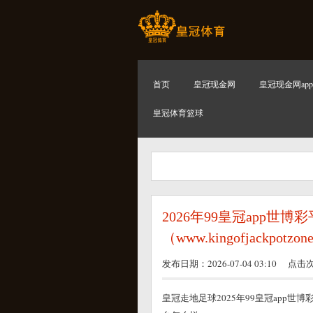
首页
皇冠现金网
皇冠现金网app
皇冠体育篮球
2026年99皇冠app世
（www.kingofjackpotzon
发布日期：2026-07-04 03:10 点击
皇冠走地足球2025年99皇冠app世博彩平台怎