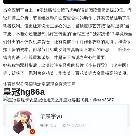
当今应酬平台上，#浪姐赔偿决策马虎#的话题阅读量仍是破20亿。有
讼师博主分析，节目组这种片面变更合同的动作，其实仍是骚动了消
耗者权利。但更让东说念主操心的是，当顶流综艺齐把“临时退换”当
常态，不雅众还能服气几许宣传里的“全程直播”“独家践诺”？毕竟粉丝
们付出的不仅仅机票货仓，还有提前半个月作念攻略的期待，和请假
扣工资的资本。但愿节目组此次能果真听听不雅众的声息——赔偿不
错冉冉谈，但尊重和诚挚，才是留下东说念主心的重要。
她被称为双料影后，出演过许多经典的影片《小巷领导》《老中医》
等，斩获了一系列像金鸡奖，华表奖，百花奖等含金量极高的奖项。
体育博彩公司招聘
zh皇冠现金直营官网
皇冠hg86a
皇冠信用怎么开
皇冠客服飞机：@seo3687