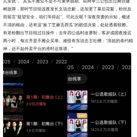
式安抚”。 其实不雅众不是不可秉承脱期。前两季三公也出过舞台建
树故障，那时节目组连夜发长文说念歉，还加更了幕后花絮，粉丝反
而留言“疑望安全，咱们等得起”。可此次呢？深夜突袭的示知，概述
不清的根由，还有这“捡了芝麻丢西瓜”的赔偿决策，处处透着狡赖。
有老粉翻出节目组过往操作：去年四公临时改赛制，客岁成团夜推迟
两小时，每次齐是不雅众买单。难怪有东说念主吐槽：“浪姐的条约精
神，还不如外卖平台的准时达靠谱。”