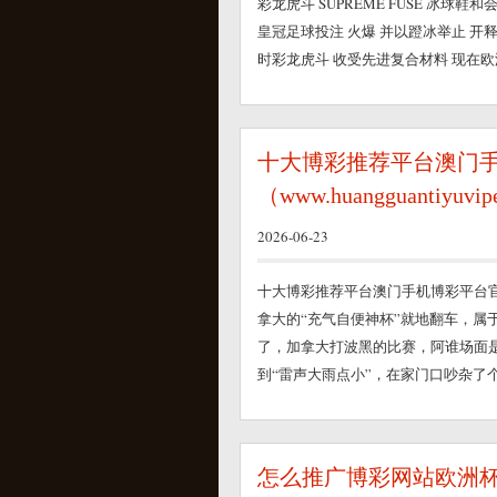
彩龙虎斗 SUPREME FUSE 冰
皇冠足球投注 火爆 并以蹬冰举止 开释
时彩龙虎斗 收受先进复合材料 现在欧洲
十大博彩推荐平台澳门
（www.huangguantiyuvipe
2026-06-23
十大博彩推荐平台澳门手机博彩平台官网（www
拿大的“充气自便神杯”就地翻车，属
了，加拿大打波黑的比赛，阿谁场面
到“雷声大雨点小”，在家门口吵杂了个
怎么推广博彩网站欧洲杯