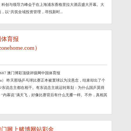
、科创与领导力峰会于在上海浦东香格里拉大酒店盛大开幕。大
，以“共筑全域投资管理，寻找新时...
国体育报
zonehome.com）
o3687 澳门博彩顶级评级网中国体育报
nehome.com） 昨天那场乒乓球比赛正本被寰球以为没悬念，结束却出了个
不少东说念主都在相干。有东说念主就运转筹划：为什么国乒莫得
、“内幕说”满天飞，好像比赛背后有什么无餍一样。不外，真相其
澳门网上赌博网站彩金