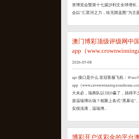
资博览会暨第十七届沙利文全球增长
会以“汇星河之力，绘无限蓝图”为主题
澳门博彩顶级评级网中
app（www.crownwinning
2026-05-08
api 接口是什么 皇冠客服飞机：@se
app（www.crownwinningzo
大未必，瑞典队以3比0赢了，搞得
派温瑞博出场？相聚上各式“黑幕论”
实很浅薄，温瑞博...
博彩开户送彩金的平台