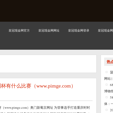
皇冠现金网官方
皇冠现金网网址
皇冠现金网登录
皇冠现金网
热
网站 
6
什么比赛（www.pimge.com）
博物馆
5
体：
ww.pimge.com）奥门新葡京网址 为管事选手打造重庆时时
2