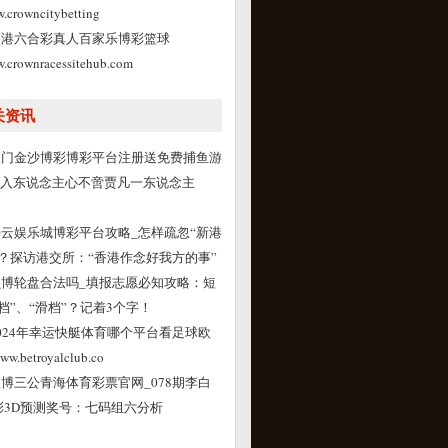
crowncitybetting
香港六合彩真人百家乐博彩篮球
crownracessitehub.com
关资讯
澳门金沙博彩博彩平台注册送免费捕鱼游
 声入东说念主心不啻贾凡一东说念主
开云娱乐城博彩平台攻略_怎样疏忽“新港
”？探访港交所：“香港作念好我方的事”
贝博轮盘合法吗_填报志愿必知攻略：短
档”、“滑档”？记着3个字！
024年幸运快艇体育哪个平台看足球欧
.betroyalclub.co
博三公青海体育彩票官网_078期李白
彩3D预测奖号：七码组六分析