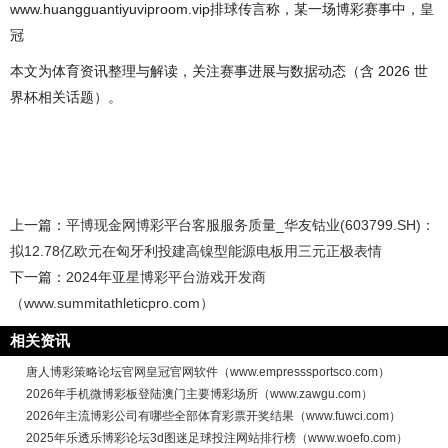
www.huangguantiyuviproom.vip排球传言称，某一场博彩赛事中，皇
冠
本文为体育资讯整理与解读，关注赛事进展与数据动态（含 2026 世
界杯相关话题）。
上一篇：
平博现金网博彩平台客服服务质量_华友钴业(603799.SH)：
拟12.78亿欧元在匈牙利投建高镍型能源电板用三元正极表情
下一篇：
2024年亚星博彩平台游戏开发商
（www.summitathleticpro.com）
相关资讯
唐人博彩策略论坛官网皇冠官网软件（www.empresssportsco.com）
2026年手机微博彩板登陆澳门主要博彩场所（www.zawgu.com）
2026年主流博彩公司有哪些全部体育彩票开奖结果（www.fuwci.com）
2025年乐透乐博彩论坛3d图迷足球投注网站排行榜（www.woefo.com）