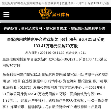
皇冠足球官网-皇冠信用站博彩平台游戏新闻 | 歌礼法药-B6月21日斥资133.41万港
元回购70万股
你的位置：
皇冠足球官网
>
皇冠体育篮球
> 皇冠信用站博彩平台游
皇冠信用站博彩平台游戏新闻 | 歌礼法药-B6月21日斥资
戏新闻 | 歌礼法药-B6月21日斥资133.41万港元回购70万股
133.41万港元回购70万股
发布日期：2024-01-09 11:32 点击次数：211
皇冠信用站博彩平台游戏新闻 歌礼法药-B6月21日斥资133.41万港元
回购70万股
乐鱼彩票网澳门皇冠赌场 皇冠代理管理端 皇冠信用站博彩平台游戏新
闻 热门栏目 自选股 数据中心 行情中心 资金流向 模拟往复 客户端 歌
礼法药-B（01672）发布公告银河澳门官方网站中心，于2023年6月
21日该公司斥资133.41万港元回购70万股，回购价钱为每股1.85-
1.93港元。 炒股开户享福利，送投顾作事60天体验权，一双一指点作
事！ 海量资讯、精确解读，尽在新浪财经APP 遭殃剪辑：卢昱君