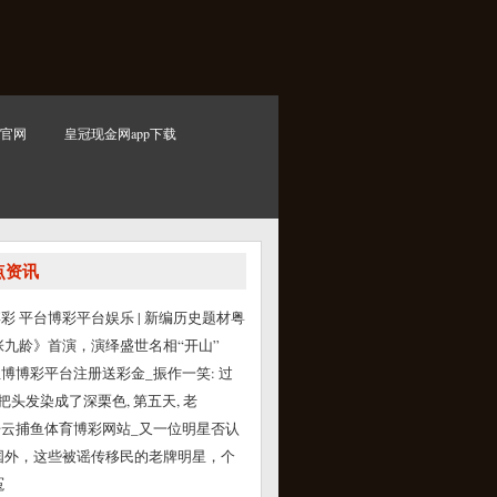
官网
皇冠现金网app下载
点资讯
彩 平台博彩平台娱乐 | 新编历史题材粤
张九龄》首演，演绎盛世名相“开山”
博博彩平台注册送彩金_振作一笑: 过
我把头发染成了深栗色, 第五天, 老
开云捕鱼体育博彩网站_又一位明星否认
国外，这些被谣传移民的老牌明星，个
冤