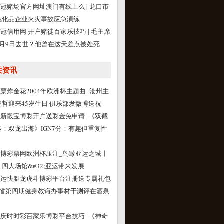
冠赌场官方网址澳门有线上么 | 龙口市
危化品企业火灾事故应急演练
冠信用网 开户赌徒百家乐技巧 | 毛主席
9月9日去世？他曾在这天差点被处死
关资讯
票炸金花2004年欧洲杯主题曲_沧州主
俊哲迎来45岁生日 俱乐部发微博送祝
亚新骰宝博彩开户送彩金免申请_《双截
传：双龙出海》IGN7分：有趣但重复性
亚博彩票网欧洲杯压注_鸟瞰亚运之城丨
四大场馆&#32;亚运带来发展
幸运快艇龙虎斗博彩平台注册送专属礼包
肃省第四期健身教诲办事材干测评在酒泉
重庆时时彩百家乐博彩平台技巧_《神奇