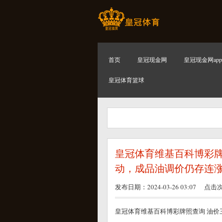
首页
皇冠现金网
皇冠现金网app
皇冠体育篮球
皇冠体育维基百科博彩牌
动，成品油调价仍存连
发布日期：2024-03-26 03:07 点击
皇冠体育维基百科博彩牌照查询 油