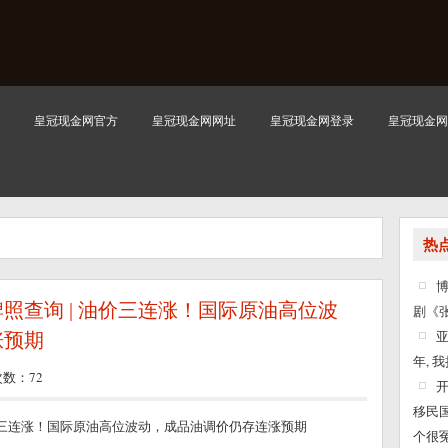
皇冠现金网官方
皇冠现金网网址
皇冠现金网登录
皇冠现金网
热
博
照查询 | 油价三连涨！国际原油高位波
剧《
亚
涨预期
年, 
次数：72
移民
价三连涨！国际原油高位波动，成品油调价仍存连涨预期
个很