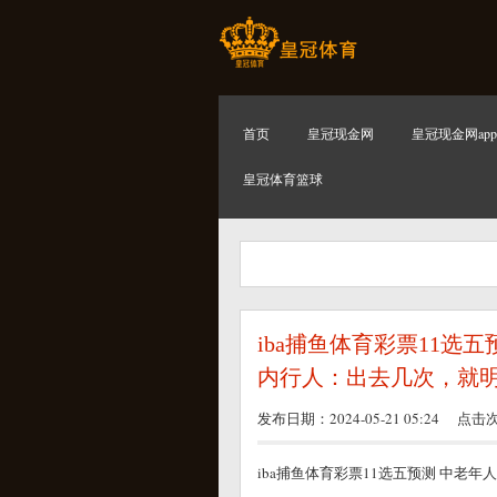
首页
皇冠现金网
皇冠现金网app
皇冠体育篮球
iba捕鱼体育彩票11选
内行人：出去几次，就
发布日期：2024-05-21 05:24 点击
iba捕鱼体育彩票11选五预测 中