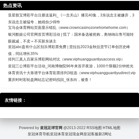
热点资讯
亚星骰宝博彩平台注册送返利_《一念关山》播完40集，3东说念主被嫌弃，3
东说念主被猛夸，她戏份少得怜
宝马会体育网站页面显示错乱（www.crowncasinozonehomehome.com）
银河酷娱公司官网首页博彩活动 | 慌了：国米备选被抢购，奥纳纳出售可能转
眼裁减，不卖＝不买新东谈主
皇冠abc盘有什么区别乐博彩票免费 | 货拉拉2023金秋拉货节订单创历史峰
值，同比增长35%
排列三真人百家乐博彩网站对比（www.viphuangguantiyuaccess.vip）
皇冠三公博彩平台活动_河南博物院96年来首开夜游，1000个限额2分钟抢光
体育资讯十大靠谱平台体育彩票排列3组选（www.viphuangguantiyudirect.vip
重庆时时彩轮盘网站忘记密码找回_张东向，被查！
友情链接：
Powered by
皇冠足球官网
@2013-2022
RSS地图
HTML地图
皇冠体育导航
皇冠体育
皇冠现金网
皇冠客服
新2网址