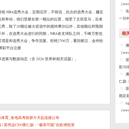
（www.
实
戏 NBA选秀大会，定期召开，不错说，此次的选秀大会，赚足
一分
法和举动，他们坚硬在第一顺位的位置，领受了文班亚马，后者
元秀，除了20顺位被火箭选中的惠特摩尔以外，其他顺位和预期
相
不外，在选秀大会进行的同期，NBA各支球队之间，千峰万壑也
谓是和选秀大会，争夺流量。拒绝2700万，重回硬汉，金州给
博彩平台注册
（www
展与数据动态（含 2026 世界杯相关话题）。
皇
彩3D
澳
仁勋
亚
期足
（www.
台体育_各地高考收获今天起连接公布
| 英伟达CEO黄仁勋：“极有可能”在欧洲投资