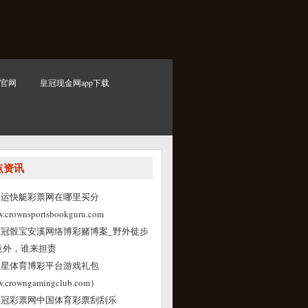
官网
皇冠现金网app下载
点资讯
幸运快艇彩票网在哪里买分
crownsportsbookguru.com
皇冠骰宝安溪网络博彩赌博案_野外徒步
意外，谁来担责
亚星体育博彩平台游戏礼包
.crowngamingclub.com）
皇冠彩票网中国体育彩票刮刮乐