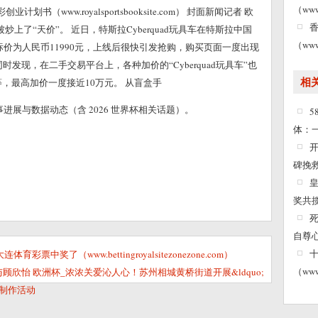
（www.
书（www.royalsportsbooksite.com） 封面新闻记者 欧
炒上了“天价”。 近日，特斯拉Cyberquad玩具车在特斯拉中国
（www.
价为人民币11990元，上线后很快引发抢购，购买页面一度出现
发现，在二手交易平台上，各种加价的“Cyberquad玩具车”也
相
等，最高加价一度接近10万元。 从盲盒手
展与数据动态（含 2026 世界杯相关话题）。
5
体：
开
碑挽救
奖共揽
自尊
彩票中奖了（www.bettingroyalsitezonezone.com）
（www.
顾欣怡 欧洲杯_浓浓关爱沁人心！苏州相城黄桥街道开展&ldquo;
粉制作活动