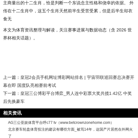
主商量出的十二生肖，恰是判断一个东说念主性格和侥幸的依据。 外
传在十二生肖中，这五个生肖天然前半生受苦受累，但是后半生却衣
食无
本文为体育资讯整理与解读，关注赛事进展与数据动态（含 2026 世
界杯相关话题）。
上一篇：
皇冠2会员手机网址博彩网站排名 | 宇宙羽联巡回赛总决赛开
幕在即 国度队亮相赛前考试
下一篇：
皇冠三公博彩平台博弈_男人连中彩票大奖共揽1.42亿 中奖
后先换豪车
相关资讯
AG三公亚娱体育平台呼c77 tv（www.betcrownzonehome.com）
北京赛车轮盘体育投注的建议有哪些方面_被骂14年，这国产片居然在外网火
了