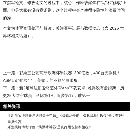
在撰写论文、修改论文的过程中，核心工作应该聚焦在“写”和“修改”上
面。但是大家有没有意识到，这个过程中会产生很多隐性的浪费时间
的操
本文为体育资讯整理与解读，关注赛事进展与数据动态（含 2026 世
界杯相关话题）。
上一篇：
彩票三公葡萄牙欧洲杯半决赛_390亿枚，400台光刻机！
ASML又“翻脸”了，美媒：养不熟的白眼狼
下一篇：
新2足球注册爱奇艺体育app下载安卓_难得没有詹姆斯！历
史25大防守球员：科比第19，追梦第17，谁第一
相关资讯
亚新骰宝博彩开户送彩金免申请_《双截龙外传：双龙出海》IGN7分：有趣但
重复性高
乐鱼棋牌博彩评价_“防溺水神器”是真好用也曾本领税？